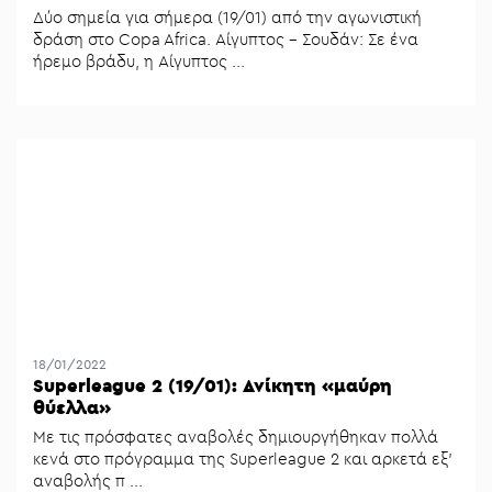
Δύο σημεία για σήμερα (19/01) από την αγωνιστική
δράση στο Copa Africa. Αίγυπτος - Σουδάν: Σε ένα
ήρεμο βράδυ, η Αίγυπτος ...
Μενού
Κλείσιμο
Betting community
Αναλύσεις
18/01/2022
Superleague 2 (19/01): Ανίκητη «μαύρη
Στοιχηματικές
θύελλα»
Με τις πρόσφατες αναβολές δημιουργήθηκαν πολλά
Διοργανώσεις
κενά στο πρόγραμμα της Superleague 2 και αρκετά εξ'
αναβολής π ...