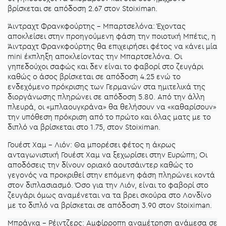
βρίσκεται σε απόδοση 2.67 στον
Stoiximan.
Άιντραχτ Φρανκφούρτης - Μπαρτσελόνα:
Έχοντας
αποκλείσει στην προηγούμενη φάση την ποιοτική Μπέτις, η
Άιντραχτ Φρανκφούρτης θα επιχειρήσει φέτος να κάνει μία
mini έκπληξη αποκλείοντας την Μπαρτσελόνα. Οι
γηπεδούχοι σαφώς και δεν είναι το φαβορί στο ζευγάρι
καθώς ο άσος βρίσκεται σε απόδοση 4.25 ενώ το
ενδεχόμενο πρόκρισης των Γερμανών στα ημιτελικά της
διοργάνωσης πληρώνει σε απόδοση 5.80. Από την άλλη
Μενού
Κλείσιμο
πλευρά, οι «μπλαουγκράνα» θα θελήσουν να «καθαρίσουν»
την υπόθεση πρόκριση από το πρώτο και όλας ματς με το
διπλό να βρίσκεται στο 1.75, στον
Stoiximan.
Betting community
Γουέστ Χαμ - Λιόν:
Θα μπορέσει φέτος η άκρως
ανταγωνιστική Γουέστ Χαμ να ξεχωρίσει στην Ευρώπη; Οι
Αναλύσεις
αποδόσεις την δίνουν οριακό αουτσάιντερ καθώς το
γεγονός να προκριθεί στην επόμενη φάση πληρώνει κοντά
Στοιχηματικές
στον διπλασιασμό. Όσο για την Λιόν, είναι το φαβορί στο
ζευγάρι όμως αναμένεται να τα βρει σκούρα στο Λονδίνο
με το διπλό να βρίσκεται σε απόδοση 3.90 στον
Stoiximan.
Διοργανώσεις
Μπράγκα - Ρέιντζερς:
Αμφίρροπη αναμέτρηση ανάμεσα σε