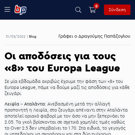
0
Σύνδεση
Γράφει ο Δραγούμης Παπάζογλου
31/03/2022
Blog
Οι αποδόσεις για τους
«8» του Europa League
Σε μία εβδομάδα ακριβώς έχουμε την φάση των «8» του
Europa League, πάμε να δούμε μαζί τις αποδόσεις για κάθε
ζευγάρι.
Λειψία - Αταλάντα:
Ανεβασμένη μετά την αλλαγή
προπονητή η Λειψία, στο ζευγάρι απέναντι στην Αταλάντα
αποτελεί οριακό φαβορί με τον άσο να μην ξεπερνάει το
2.05. Τα γκολ βρίσκονται σε σχετικά χαμηλές τιμές καθώς
το Over 2.5 δεν υπερβαίνει το 1.70. Στα ειδικά, το γεγογός
οι γηπεδούχοι να σκοράρουν και στα δύο ημίχρονο