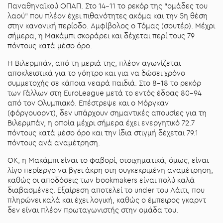
Παναθηναϊκού ΟΠΑΠ. Στο 14-11 το ρεκόρ της “ομάδες του
λαού” που πλέον έχει πιθανότητες ακόμα και την 5η θέση
στην κανονική περίοδο. Αμφίβολος ο Τόμας (σουτέρ). Μέχρι
σήμερα, η Μακάμπι σκοράρει και δέχεται περί τους 79
πόντους κατά μέσο όρο.
Η Βιλερμπάν, από τη μεριά της, πλέον αγωνίζεται
αποκλειστικά για το γόητρο και για να δώσει χρόνο
συμμετοχής σε κάποια νεαρά παιδιά. Στο 8-18 το ρεκόρ
των Γάλλων στη EuroLeague μετά το εντός έδρας 80-94
Μενού
από τον Ολυμπιακό. Επέστρεψε και ο Μόργκαν
Κλείσιμο
(φόργουορντ), δεν υπάρχουν σημαντικές απουσίες για τη
Βιλερμπάν, η οποία μέχρι σήμερα έχει ενεργητικό 72.7
πόντους κατά μέσο όρο και την ίδια στιγμή δέχεται 79.1
Betting community
πόντους ανά αναμέτρηση.
Αναλύσεις
ΟΚ, η Μακάμπι είναι το φαβορί, στοιχηματικά, όμως, είναι
λίγο περίεργο να βγει άκρη στη συγκεκριμένη αναμέτρηση,
καθώς οι αποδόσεις των bookmakers είναι πολύ καλά
Στοιχηματικές
διαβασμένες. Εξαίρεση αποτελεί το under του Λάιτι, που
πληρώνει καλά και έχει λογική, καθώς ο έμπειρος γκαρντ
Διοργανώσεις
δεν είναι πλέον πρωταγωνιστής στην ομάδα του.