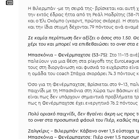
Η Βιλερμπάν -με τη σειρά της- βρίσκεται και αυτή
την εκτός έδρας ήττα από τη Ρεάλ Μαδρίτης (58-70
και ο Έλι Οκόμπο (γκαρντ, πρώτος σκόρερ). Η στατ
και την ίδια στιγμή δέχονται 79 πόντους ανά αναμ
Σε καμία περίπτωση δεν αξίζει ο άσος στο 1.50. 
χέρι του και μπορεί να επιβεβαιώσει το over στα 
Μπασκόνια - Φενέρμπαχτσε (53-75):
Στο 11-15 ανέ
παλεύουν για μια θέση στα playoffs της EuroLeague
Μενού
τους στη διοργάνωση και φυσικά το ευχάριστο είν
η ομάδα του coach Σπάχια σκοράρει 74.3 πόντους κ
Betting community
Όσο για τη Φενέρμπαχτσε; Βρίσκεται στο 9-13, παλεύ
παιχνίδι με τη Μπασκόνια στη Χώρα των Βάσκων είν
είναι πως δεν υπάρχουν σημαντικά προβλήματα τρ
Αναλύσεις
πως η Φενέρμπαχτσε έχει ενεργητικό 76.2 πόντους 
Στοιχηματικές
Πολύ οριακό παιχνίδι, δεν βγαίνει άκρη ως προς
το over στα προσωπικά φάουλ του Πιέρ, καθώς πε
Διοργανώσεις
Ζαλγκίρις - Βιλερμπάν: Κάβανο over 1,5 εύστοχα τ
Μπασκόνια - Φενέρμπαχτσε: Πιέρ over 1,5 προσωπ