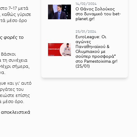
14/02/2024
στο 7-17 μετά
Ο Θάνος Σολούκος
στο δυναμικό του bet-
, καθώς γύρισε
planet.gr!
ατά μέσο όρο
25/01/2024
EuroLeague: Οι
ές φορές το
αγώνες
Παναθηναϊκού &
Ολυμπιακού με
 Βάσκοι
σούπερ προσφορά*
α τη συνέχεια
στο Pamestoixima.gr!
Κλείσιμο
(25/01)
Μέχρι σήμερα,
να.
ue και γι’ αυτό
εργάτες του
ειώστε επίσης
ά μέσο όρο.
 αποκλειστικά