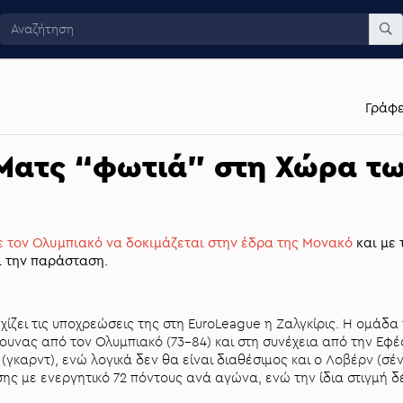
Γράφε
 Ματς “φωτιά” στη Χώρα τ
ε τον Ολυμπιακό να δοκιμάζεται στην έδρα της Μονακό
και με 
ι την παράσταση.
ίζει τις υποχρεώσεις της στη EuroLeague η Ζαλγκίρις. Η ομάδα 
νας από τον Ολυμπιακό (73-84) και στη συνέχεια από την Εφές 
(γκαρντ), ενώ λογικά δεν θα είναι διαθέσιμος και ο Λοβέρν (σέν
σης με ενεργητικό 72 πόντους ανά αγώνα, ενώ την ίδια στιγμή δ