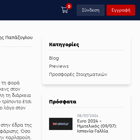
0
Σύνδεση
Εγγραφή
ης Παπάζογλου
Κατηγορίες
Blog
Previews
Προσφορές Στοιχηματικών
ή τη φορά
κενς στον
λη τη διάρκεια
Πρόσφατα
 τρίποντο έτσι
ο λόγο στον
08/07/2024
Euro 2024 -
 στην έδρα της
Ημιτελικός (09/07):
Ισπανία-Γαλλία
σοφάρισης. Όσο
την Καρλσρούη.