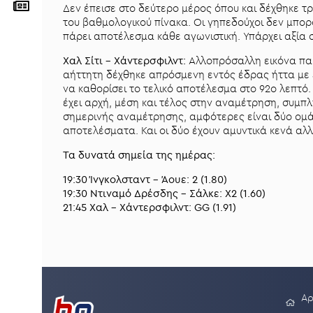
Δεν έπεισε στο δεύτερο μέρος όπου και δέχθηκε τρ
του βαθμολογικού πίνακα. Οι γηπεδούχοι δεν μπορ
πάρει αποτέλεσμα κάθε αγωνιστική. Υπάρχει αξία σ
Χαλ Σίτι - Χάντερσφιλντ:
Αλλοπρόσαλλη εικόνα παρ
αήττητη δέχθηκε απρόσμενη εντός έδρας ήττα με 
να καθορίσει το τελικό αποτέλεσμα στο 92ο λεπτό.
έχει αρχή, μέση και τέλος στην αναμέτρηση, συμπ
σημερινής αναμέτρησης, αμφότερες είναι δύο ομ
αποτελέσματα. Και οι δύο έχουν αμυντικά κενά αλλ
Μενού
Τα δυνατά σημεία της ημέρας:
19:30 Ίνγκολσταντ - Άουε: 2 (1.80)
Betting community
19:30 Ντιναμό Δρέσδης - Σάλκε: X2 (1.60)
21:45 Χαλ - Χάντερσφιλντ: GG (1.91)
Αναλύσεις
Στοιχηματικές
Διοργανώσεις
Αρ