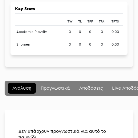
Key Stats
TW
TL
TPF
TPA
TPTS
Academic Plovdiv
0
0
0
0
0.00
Shumen
0
0
0
0
0.00
Μενού
Κλείσιμο
Betting community
Ανάλυση
Προγνωστικά
Αποδόσεις
Live Αποδό
Αναλύσεις
Στοιχηματικές
Διοργανώσεις
Δεν υπάρχουν προγνωστικά για αυτό το
παιχνίδι