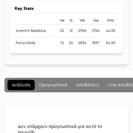
Key Stats
TW
TL
TPF
TPA
TPTS
Joventut Badalona
22
12
2906
2766
44.00
Forca Lleida
12
22
2856
3097
24.00
Μενού
Κλείσιμο
Betting community
Ανάλυση
Προγνωστικά
Αποδόσεις
Live Αποδό
Αναλύσεις
Στοιχηματικές
Διοργανώσεις
Δεν υπάρχουν προγνωστικά για αυτό το
παιχνίδι