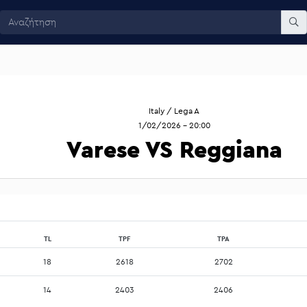
Italy / Lega A
1/02/2026 - 20:00
Varese VS Reggiana
TL
TPF
TPA
18
2618
2702
14
2403
2406