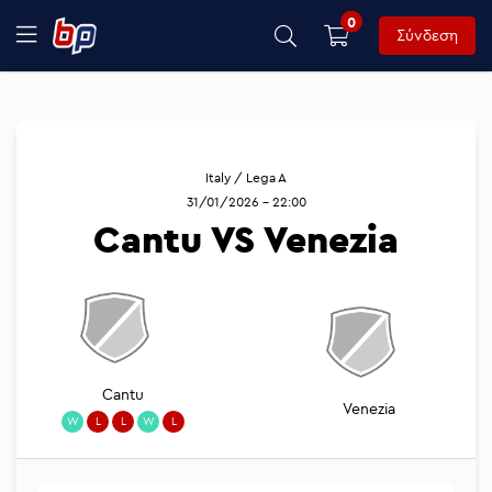
0
Σύνδεση
Italy / Lega A
31/01/2026 - 22:00
Cantu VS Venezia
Cantu
Venezia
W
L
L
W
L