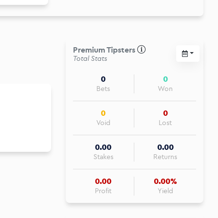
Premium Tipsters
Total Stats
0
0
Bets
Won
Κλείσιμο
0
0
Void
Lost
0.00
0.00
Stakes
Returns
0.00
0.00%
Profit
Yield