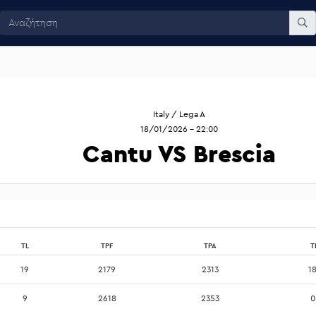
Italy / Lega A
18/01/2026 - 22:00
Cantu VS Brescia
TL
TPF
TPA
T
19
2179
2313
1
9
2618
2353
0