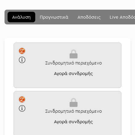
Ανάλυση
Προγνωστικά
Αποδόσεις
Live Αποδό
Μενού
Συνδρομητικό περιεχόμενο
Κλείσιμο
Αγορά συνδρομής
Betting community
Αναλύσεις
Στοιχηματικές
Συνδρομητικό περιεχόμενο
Αγορά συνδρομής
Διοργανώσεις