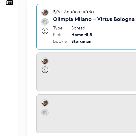
5/6 | Δημόσια κάβα
Olimpia Milano - Virtus Bologn
Type
Spread
Pick
Home -5,5
Bookie
Stoiximan
Μενού
Betting community
Αναλύσεις
Στοιχηματικές
Διοργανώσεις