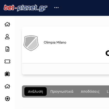
Olimpia Milano
Ανάλυση
Προγνωστικά
Αποδόσεις
L