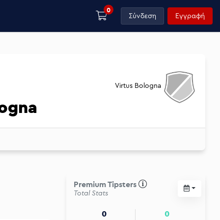
0
Σύνδεση
Εγγραφή
Virtus Bologna
logna
Premium Tipsters
Total Stats
0
0