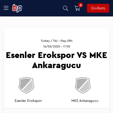
0
Σύνδεση
Turkey / Tbl - Play Offs
16/05/2025 - 17:00
Esenler Erokspor VS MKE
Ankaragucu
Esenler Erokspor
MKE Ankaragucu