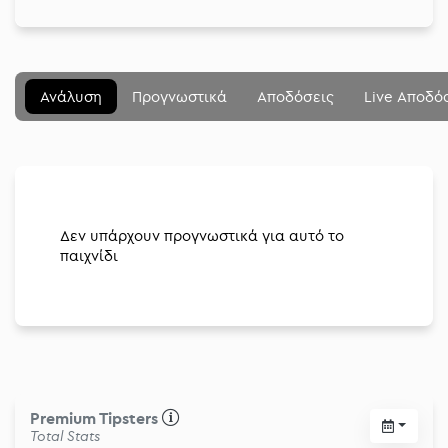
Ανάλυση
Προγνωστικά
Αποδόσεις
Live Αποδό
Μενού
Κλείσιμο
Δεν υπάρχουν προγνωστικά για αυτό το
παιχνίδι
Betting community
Αναλύσεις
Στοιχηματικές
Διοργανώσεις
Premium Tipsters
Total Stats