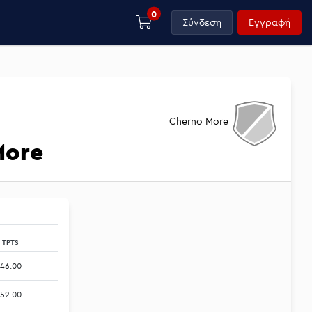
0
Σύνδεση
Εγγραφή
Cherno More
More
TPTS
46.00
52.00