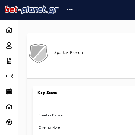
Spartak Pleven
Key Stats
Spartak Pleven
Cherno More