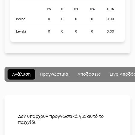
TW
TL
TPF
TPA
TPTS
Beroe
0
0
0
0
0.00
Levski
0
0
0
0
0.00
Μενού
Κλείσιμο
Ανάλυση
Προγνωστικά
Αποδόσεις
Live Αποδό
Betting community
Αναλύσεις
Στοιχηματικές
Δεν υπάρχουν προγνωστικά για αυτό το
παιχνίδι
Διοργανώσεις