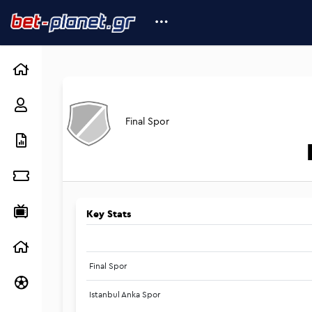
Final Spor
Key Stats
Final Spor
Istanbul Anka Spor