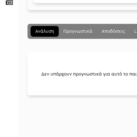
Ανάλυση
Προγνωστικά
Αποδόσεις
L
Μενού
Δεν υπάρχουν προγνωστικά για αυτό το παι
Betting community
Αναλύσεις
Στοιχηματικές
Διοργανώσεις