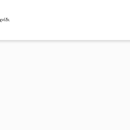
χνίδι