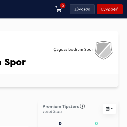
0
Σύνδεση
Εγγραφή
Çagdas Bodrum Spor
 Spor
Premium Tipsters
Total Stats
0
0