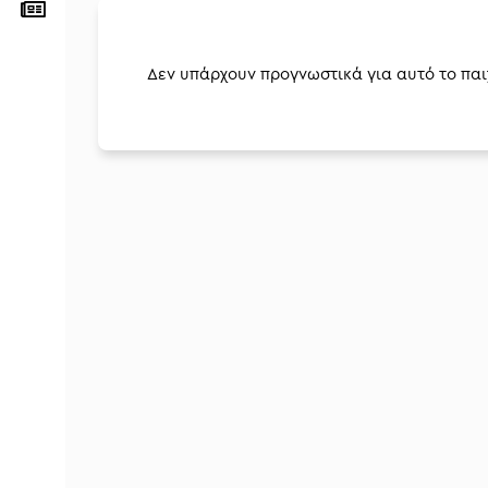
Δεν υπάρχουν προγνωστικά για αυτό το παι
Μενού
Betting community
Αναλύσεις
Στοιχηματικές
Διοργανώσεις