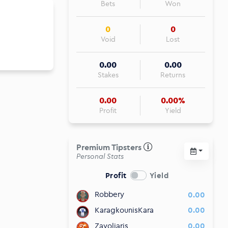
Bets
Won
0
0
Void
Lost
0.00
0.00
Stakes
Returns
0.00
0.00%
Κλείσιμο
Profit
Yield
Premium Tipsters
Personal Stats
Profit
Yield
Robbery
0.00
KaragkounisKara
0.00
Zavoliaris
0.00