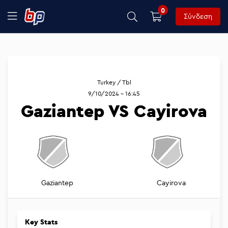
0
Σύνδεση
Turkey / Tbl
9/10/2024 - 16:45
Gaziantep VS Cayirova
Gaziantep
Cayirova
Key Stats