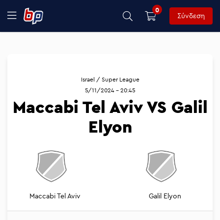
0
Σύνδεση
Israel / Super League
5/11/2024 - 20:45
Maccabi Tel Aviv VS Galil
Elyon
Maccabi Tel Aviv
Galil Elyon