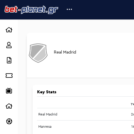
Real Madrid
Key Stats
T
Real Madrid
2
Manresa
1