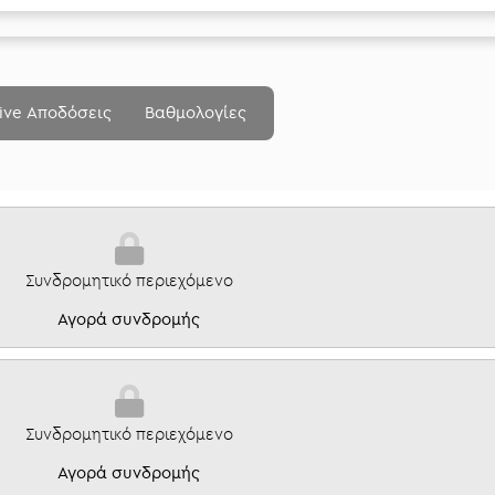
ive Αποδόσεις
Βαθμολογίες
Συνδρομητικό περιεχόμενο
Αγορά συνδρομής
Συνδρομητικό περιεχόμενο
Αγορά συνδρομής