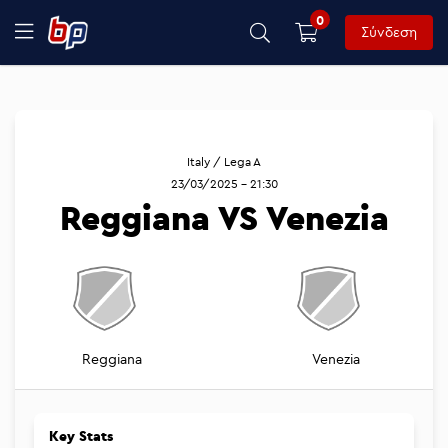
0
Σύνδεση
Italy / Lega A
23/03/2025 - 21:30
Reggiana VS Venezia
Reggiana
Venezia
Key Stats