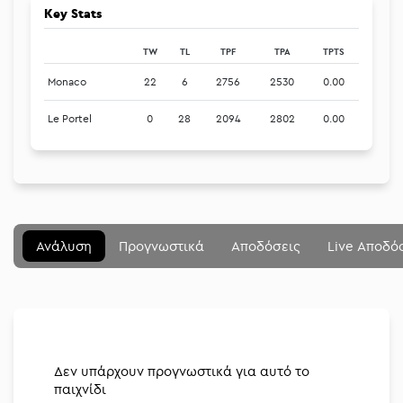
Key Stats
TW
TL
TPF
TPA
TPTS
Monaco
22
6
2756
2530
0.00
Le Portel
0
28
2094
2802
0.00
Μενού
Κλείσιμο
Betting community
Ανάλυση
Προγνωστικά
Αποδόσεις
Live Αποδό
Αναλύσεις
Στοιχηματικές
Διοργανώσεις
Δεν υπάρχουν προγνωστικά για αυτό το
παιχνίδι