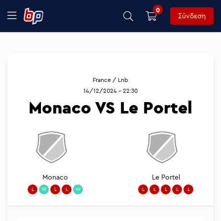
0
Σύνδεση
France / Lnb
14/12/2024 - 22:30
Monaco VS Le Portel
Monaco
Le Portel
L
W
L
L
W
L
L
L
L
L