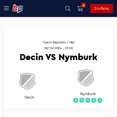
0
Σύνδεση
Czech Republic / Nbl
30/10/2024 - 20:00
Decin VS Nymburk
Nymburk
Decin
W
W
W
W
W