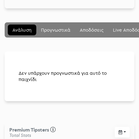
Ανάλυση
Προγνωστικά
Αποδόσεις
Live Αποδό
Μενού
Κλείσιμο
Δεν υπάρχουν προγνωστικά για αυτό το
παιχνίδι
Betting community
Αναλύσεις
Στοιχηματικές
Διοργανώσεις
Premium Tipsters
Total Stats