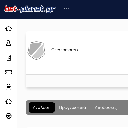
Chernomorets
Ανάλυση
Προγνωστικά
Αποδόσεις
L