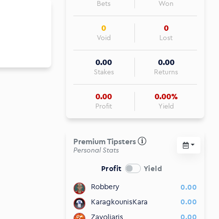
Bets
Won
0
0
Void
Lost
0.00
0.00
Stakes
Returns
0.00
0.00%
Κλείσιμο
Profit
Yield
Premium Tipsters
Personal Stats
Profit
Yield
Robbery
0.00
KaragkounisKara
0.00
Zavoliaris
0.00