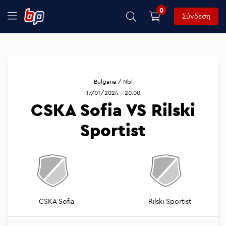
0
Σύνδεση
Bulgaria / Nbl
17/01/2024 - 20:00
CSKA Sofia VS Rilski
Sportist
CSKA Sofia
Rilski Sportist