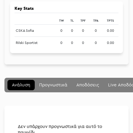
Key Stats
TW
TL
TPF
TPA
TPTS
CSKA Sofia
0
0
0
0
0.00
Rilski Sportist
0
0
0
0
0.00
Μενού
Κλείσιμο
Betting community
Ανάλυση
Προγνωστικά
Αποδόσεις
Live Αποδό
Αναλύσεις
Στοιχηματικές
Διοργανώσεις
Δεν υπάρχουν προγνωστικά για αυτό το
παιχνίδι