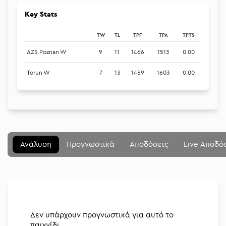
Key Stats
TW
TL
TPF
TPA
TPTS
AZS Poznan W
9
11
1466
1513
0.00
Torun W
7
13
1459
1603
0.00
Μενού
Κλείσιμο
Betting community
Ανάλυση
Προγνωστικά
Αποδόσεις
Live Αποδό
Αναλύσεις
Στοιχηματικές
Διοργανώσεις
Δεν υπάρχουν προγνωστικά για αυτό το
παιχνίδι