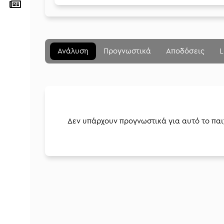
Ανάλυση
Προγνωστικά
Αποδόσεις
L
Μενού
Δεν υπάρχουν προγνωστικά για αυτό το παι
Betting community
Αναλύσεις
Στοιχηματικές
Διοργανώσεις