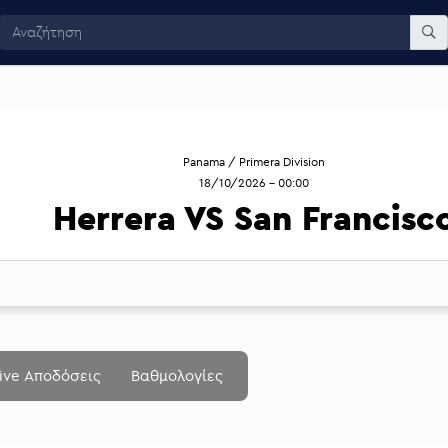
Panama / Primera Division
18/10/2026 - 00:00
Herrera VS San Francisc
ive Αποδόσεις
Βαθμολογίες