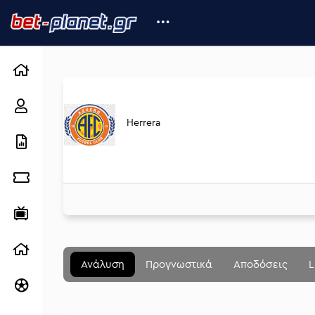
Herrera
Ανάλυση
Προγνωστικά
Αποδόσεις
L