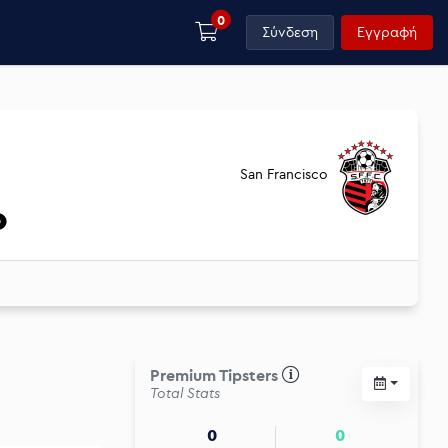
0
Σύνδεση
Εγγραφή
San Francisco
o
Premium Tipsters
Total Stats
0
0