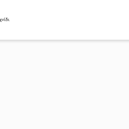
χνίδι