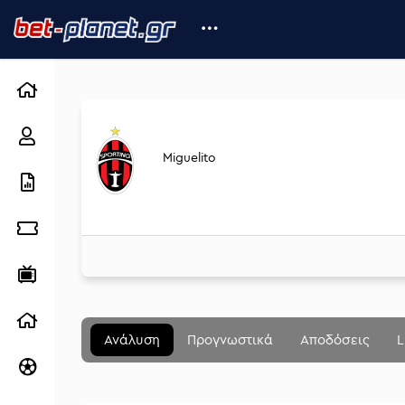
Miguelito
Ανάλυση
Προγνωστικά
Αποδόσεις
L