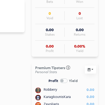
Bets
Won
0
0
Void
Lost
0.00
0.00
Stakes
Returns
0.00
0.00%
Κλείσιμο
Profit
Yield
Premium Tipsters
Personal Stats
Profit
Yield
Robbery
0.00
KaragkounisKara
0.00
Zavoliaris
0.00