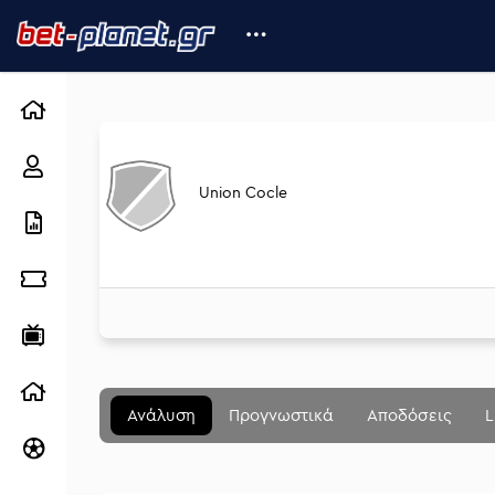
Union Cocle
Ανάλυση
Προγνωστικά
Αποδόσεις
L