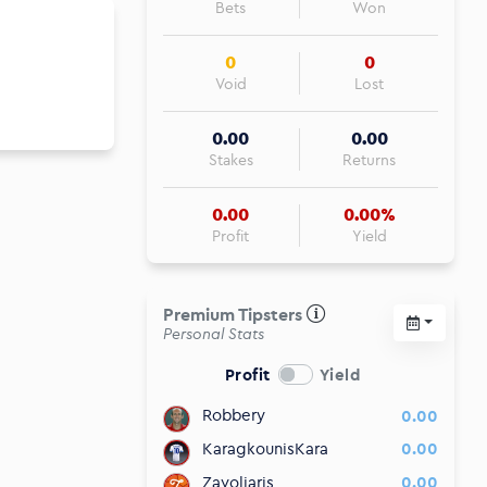
Bets
Won
0
0
Void
Lost
0.00
0.00
Stakes
Returns
0.00
0.00%
Κλείσιμο
Profit
Yield
Premium Tipsters
Personal Stats
Profit
Yield
Robbery
0.00
KaragkounisKara
0.00
Zavoliaris
0.00