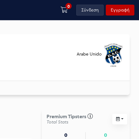
0
Σύνδεση
Εγγραφή
Arabe Unido
Premium Tipsters
Total Stats
0
0