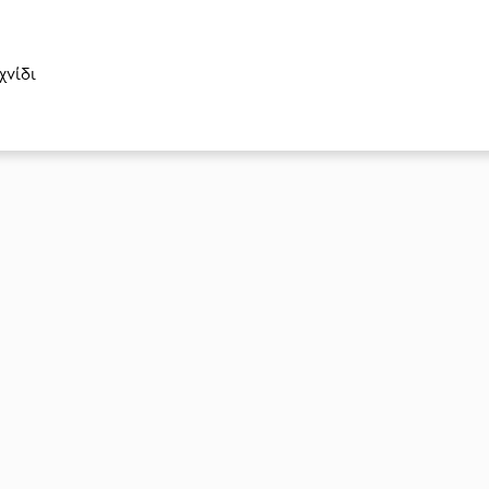
χνίδι