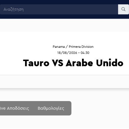
Panama / Primera Division
18/08/2026 - 04:30
Tauro VS Arabe Unido
ive Αποδόσεις
Βαθμολογίες