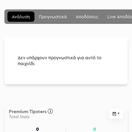
Ανάλυση
Προγνωστικά
Αποδόσεις
Live Αποδό
Δεν υπάρχουν προγνωστικά για αυτό το
Μενού
Κλείσιμο
παιχνίδι
Betting community
Αναλύσεις
Στοιχηματικές
Premium Tipsters
Total Stats
Διοργανώσεις
0
0