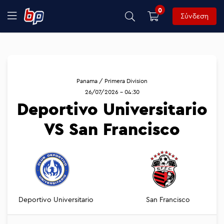
0
Σύνδεση
Panama / Primera Division
26/07/2026 - 04:30
Deportivo Universitario
VS San Francisco
Deportivo Universitario
San Francisco