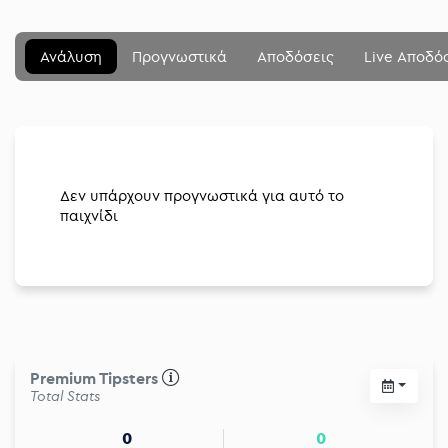
Ανάλυση
Προγνωστικά
Αποδόσεις
Live Αποδό
Δεν υπάρχουν προγνωστικά για αυτό το
Μενού
Κλείσιμο
παιχνίδι
Betting community
Αναλύσεις
Στοιχηματικές
Premium Tipsters
Total Stats
Διοργανώσεις
0
0