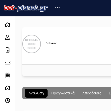
Pinheiro
Ανάλυση
Προγνωστικά
Αποδόσεις
L