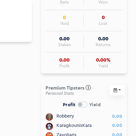
Bets
Won
0
0
Void
Lost
0.00
0.00
Stakes
Returns
0.00
0.00%
Κλείσιμο
Profit
Yield
Premium Tipsters
Personal Stats
Profit
Yield
Robbery
0.00
KaragkounisKara
0.00
Zavoliaris
0.00