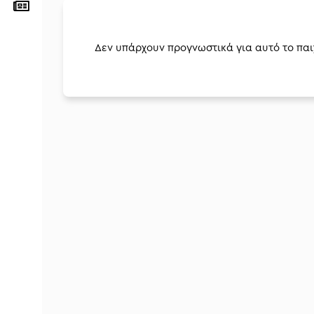
Δεν υπάρχουν προγνωστικά για αυτό το παι
Μενού
Betting community
Αναλύσεις
Στοιχηματικές
Διοργανώσεις