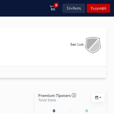
0
Σύνδεση
Εγγραφή
Sao Luis
Premium Tipsters
Total Stats
0
0