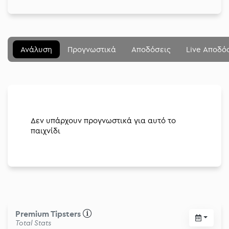
Ανάλυση
Προγνωστικά
Αποδόσεις
Live Αποδό
Μενού
Κλείσιμο
Δεν υπάρχουν προγνωστικά για αυτό το
παιχνίδι
Betting community
Αναλύσεις
Στοιχηματικές
Διοργανώσεις
Premium Tipsters
Total Stats