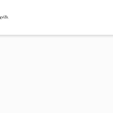
χνίδι