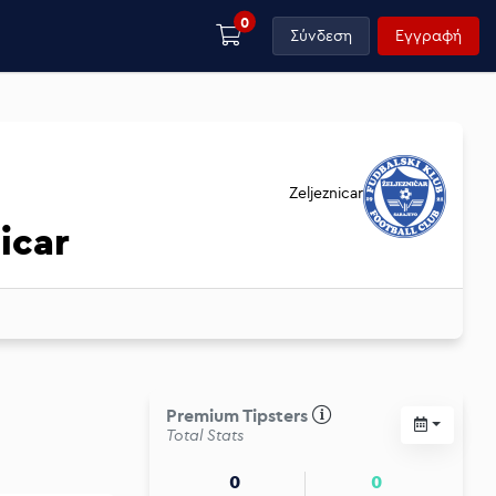
0
Σύνδεση
Εγγραφή
Zeljeznicar
icar
Premium Tipsters
Total Stats
0
0