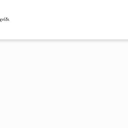
χνίδι