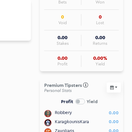
Bets
Won
0
0
Void
Lost
0.00
0.00
Stakes
Returns
0.00
0.00%
Κλείσιμο
Profit
Yield
Premium Tipsters
Personal Stats
Profit
Yield
Robbery
0.00
KaragkounisKara
0.00
Zavoliaris
0.00