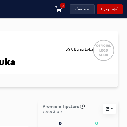
0
Σύνδεση
Εγγραφή
BSK Banja Luka
Luka
Premium Tipsters
Total Stats
0
0