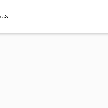
χνίδι