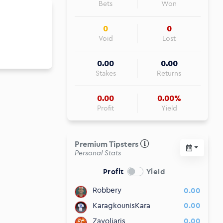
Bets
Won
0
0
Void
Lost
0.00
0.00
Stakes
Returns
0.00
0.00%
Κλείσιμο
Profit
Yield
Premium Tipsters
Personal Stats
Profit
Yield
Robbery
0.00
KaragkounisKara
0.00
Zavoliaris
0.00