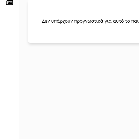
Δεν υπάρχουν προγνωστικά για αυτό το παι
Μενού
Betting community
Αναλύσεις
Στοιχηματικές
Διοργανώσεις