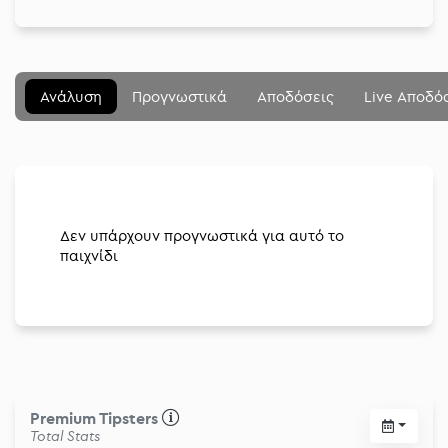
Ανάλυση
Προγνωστικά
Αποδόσεις
Live Αποδό
Μενού
Κλείσιμο
Δεν υπάρχουν προγνωστικά για αυτό το
παιχνίδι
Betting community
Αναλύσεις
Στοιχηματικές
Διοργανώσεις
Premium Tipsters
Total Stats