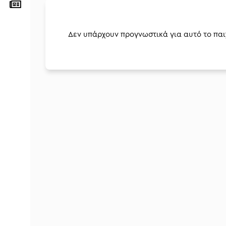
Δεν υπάρχουν προγνωστικά για αυτό το παι
Μενού
Betting community
Αναλύσεις
Στοιχηματικές
Διοργανώσεις