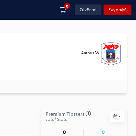
0
Σύνδεση
Εγγραφή
Aarhus W
Premium Tipsters
Total Stats
0
0