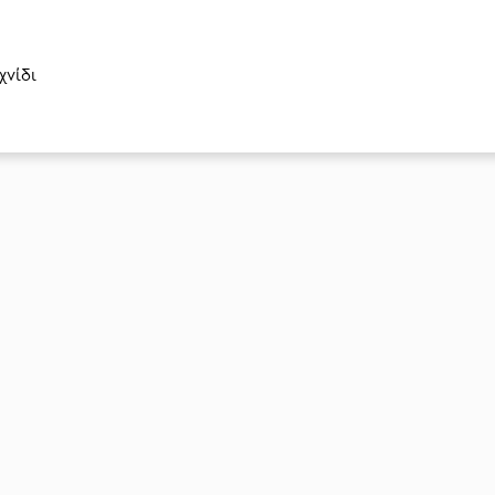
χνίδι