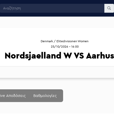
Denmark / Elitedivisionen Women
25/10/2026 - 16:00
Nordsjaelland W VS Aarhu
ive Αποδόσεις
Βαθμολογίες