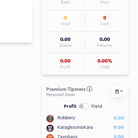
Bets
Won
0
0
Void
Lost
0.00
0.00
Stakes
Returns
0.00
0.00%
Κλείσιμο
Profit
Yield
Premium Tipsters
Personal Stats
Profit
Yield
Robbery
0.00
KaragkounisKara
0.00
Zavoliaris
0.00