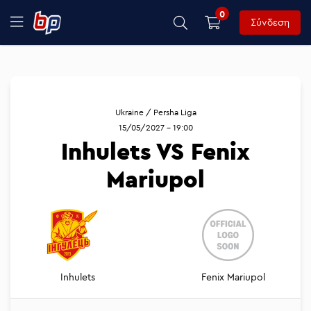
0
Σύνδεση
Ukraine / Persha Liga
15/05/2027 - 19:00
Inhulets VS Fenix
Mariupol
Inhulets
Fenix Mariupol