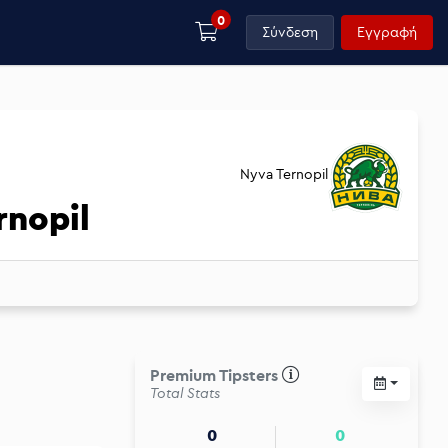
0
Σύνδεση
Εγγραφή
Nyva Ternopil
rnopil
Premium Tipsters
Total Stats
0
0