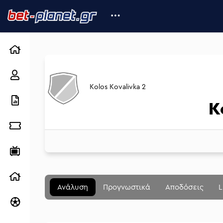
Kolos Kovalivka 2
K
Ανάλυση
Προγνωστικά
Αποδόσεις
L