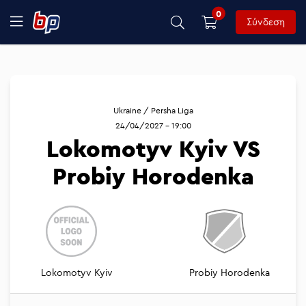
0
Σύνδεση
Ukraine / Persha Liga
24/04/2027 - 19:00
Lokomotyv Kyiv VS
Probiy Horodenka
Lokomotyv Kyiv
Probiy Horodenka