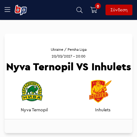
0
Σύνδεση
Ukraine / Persha Liga
20/03/2027 - 20:00
Nyva Ternopil VS Inhulets
Nyva Ternopil
Inhulets