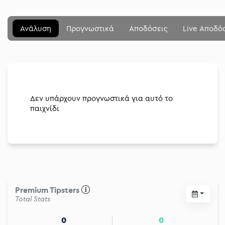
Ανάλυση
Προγνωστικά
Αποδόσεις
Live Αποδό
Δεν υπάρχουν προγνωστικά για αυτό το
Μενού
Κλείσιμο
παιχνίδι
Betting community
Αναλύσεις
Στοιχηματικές
Premium Tipsters
Total Stats
Διοργανώσεις
0
0