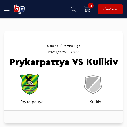
0
Σύνδεση
Ukraine / Persha Liga
28/11/2026 - 20:00
Prykarpattya VS Kulikiv
Prykarpattya
Kulikiv